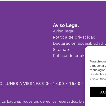
Aviso Legal
Aviso legal
Política de privacidad
Declaración accesibilidad
Sitemap
Política de cookies
Para ofrecer
almacenar y/
tecnologías
las identifi
afectar nega
LUNES A VIERNES 𝟫:𝟢𝟢-𝟣𝟥:𝟢𝟢 / 𝟣𝟨:𝟢𝟢-𝟤𝟢:𝟢𝟢
AC
t La Laguna, Todos los derechos reservados. Diseñado por
e