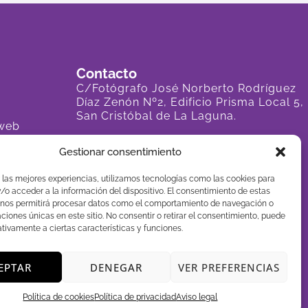
Contacto
C/Fotógrafo José Norberto Rodríguez
Díaz Zenón Nº2, Edificio Prisma Local 5,
San Cristóbal de La Laguna.
 web
922 296 702
Gestionar consentimiento
651 860 536
 las mejores experiencias, utilizamos tecnologías como las cookies para
info@clinicvet.es
o acceder a la información del dispositivo. El consentimiento de estas
 nos permitirá procesar datos como el comportamiento de navegación o
caciones únicas en este sitio. No consentir o retirar el consentimiento, puede
tivamente a ciertas características y funciones.
EPTAR
DENEGAR
VER PREFERENCIAS
lartedeimpactar
Política de cookies
Política de privacidad
Aviso legal